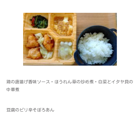
鶏の唐揚げ香味ソース・ほうれん草の炒め煮・白菜とイタヤ貝の
中華煮
豆腐のピリ辛そぼろあん