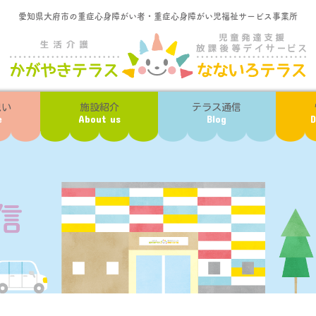
愛知県大府市の重症心身障がい者・重症心身障がい児福祉サービス事業所
想い
施設紹介
テラス通信
e
About us
Blog
D