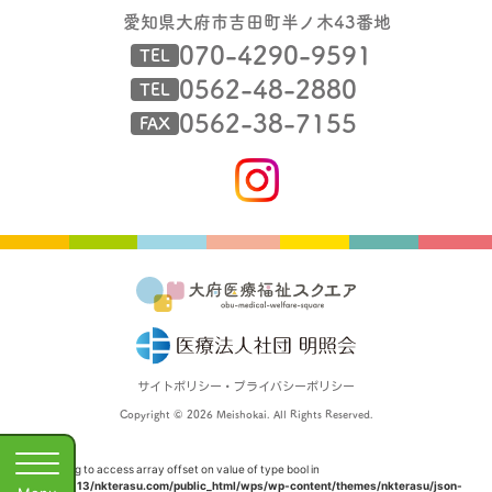
愛知県大府市吉田町半ノ木43番地
070-4290-9591
TEL
0562-48-2880
TEL
0562-38-7155
FAX
サイトポリシー・プライバシーポリシー
Copyright © 2026 Meishokai. All Rights Reserved.
Warning
: Trying to access array offset on value of type bool in
/home/xs511313/nkterasu.com/public_html/wps/wp-content/themes/nkterasu/json-