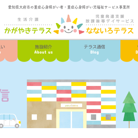
愛知県大府市の重症心身障がい者・重症心身障がい児福祉サービス事業所
想い
施設紹介
テラス通信
e
About us
Blog
D