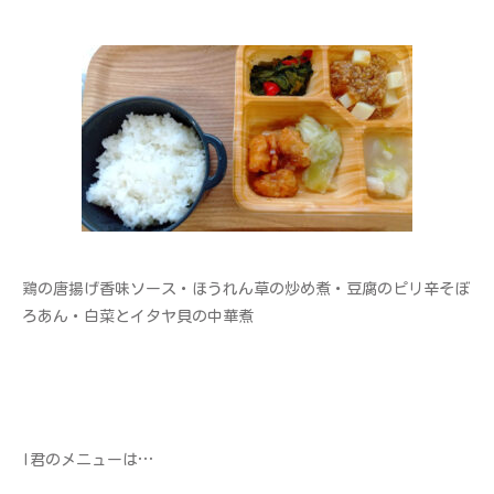
鶏の唐揚げ香味ソース・ほうれん草の炒め煮・豆腐のピリ辛そぼ
ろあん・白菜とイタヤ貝の中華煮
I君のメニューは…