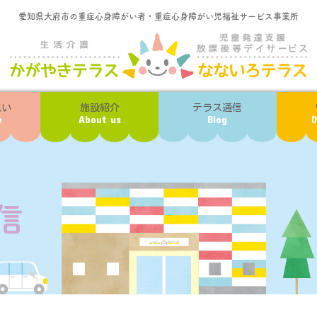
愛知県大府市の重症心身障がい者・重症心身障がい児福祉サービス事業所
想い
施設紹介
テラス通信
e
About us
Blog
D