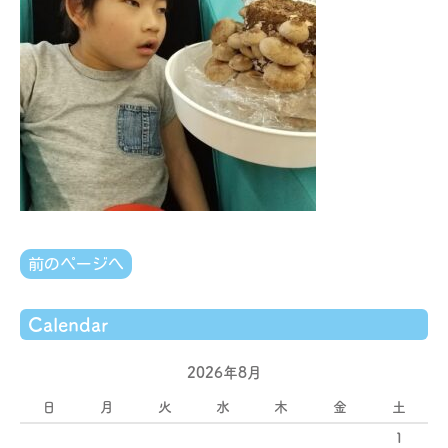
前のページへ
Calendar
2026年8月
日
月
火
水
木
金
土
1