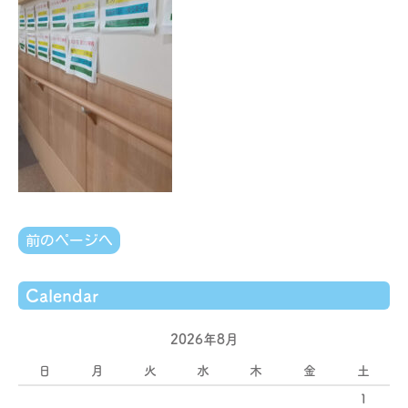
前のページへ
Calendar
2026年8月
日
月
火
水
木
金
土
1