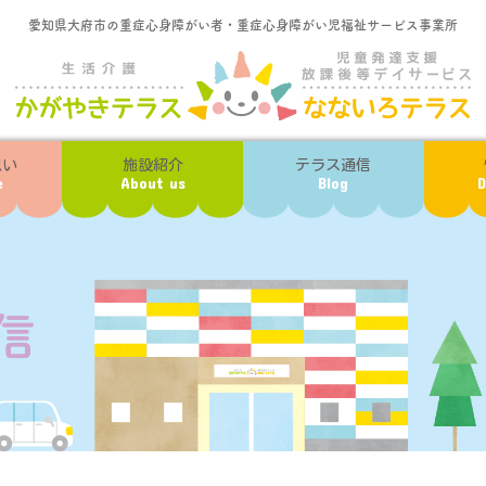
愛知県大府市の重症心身障がい者・重症心身障がい児福祉サービス事業所
想い
施設紹介
テラス通信
e
About us
Blog
D