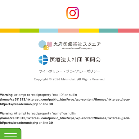
サイトポリシー・プライバシーポリシー
Copyright © 2026 Meishokai. All Rights Reserved.
Warning
: Attempt to read property "cat_ID" on null in
/home/xs511313/nkterasu.com/public_html/wps/wp-content/themes/nkterasu/json-
ld/parts/breadcrumb.php
on line
38
Warning
: Attempt to read property "name" on null in
/home/xs511313/nkterasu.com/public_html/wps/wp-content/themes/nkterasu/json-
ld/parts/breadcrumb.php
on line
39