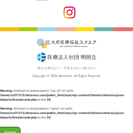
サイトポリシー・プライバシーポリシー
Copyright © 2026 Meishokai. All Rights Reserved.
Warning
: Attempt to read property "cat_ID" on null in
/home/xs511313/nkterasu.com/public_html/wps/wp-content/themes/nkterasu/json-
ld/parts/breadcrumb.php
on line
38
Warning
: Attempt to read property "name" on null in
/home/xs511313/nkterasu.com/public_html/wps/wp-content/themes/nkterasu/json-
ld/parts/breadcrumb.php
on line
39