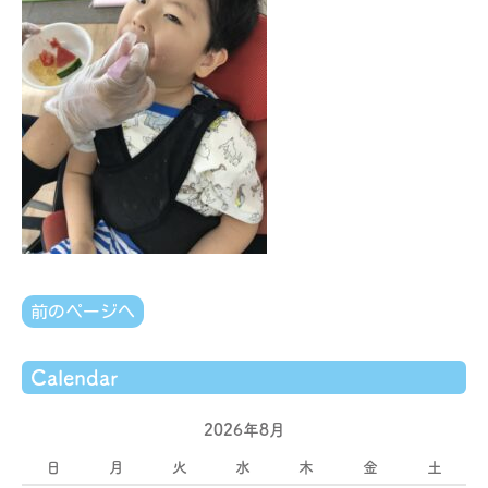
前のページへ
Calendar
2026年8月
日
月
火
水
木
金
土