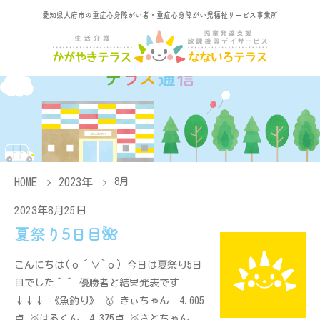
愛知県大府市の重症心身障がい者・重症心身障がい児福祉サービス事業所
HOME
2023年
8月
2023年8月25日
夏祭り5日目🌺
こんにちは(о´∀`о) 今日は夏祭り5日
目でした＾＾ 優勝者と結果発表です
↓↓↓ 《魚釣り》 🥇 きぃちゃん 4.605
点 🥈はるくん 4.375点 🥉さとちゃん