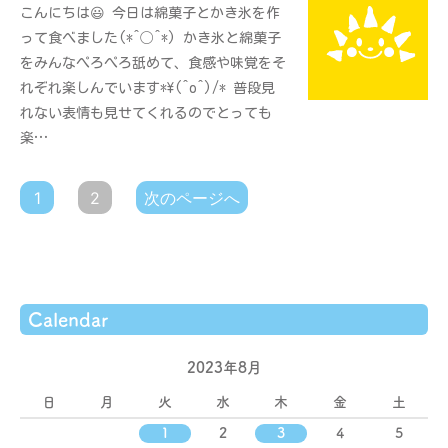
こんにちは😃 今日は綿菓子とかき氷を作
って食べました(*^◯^*) かき氷と綿菓子
をみんなぺろぺろ舐めて、食感や味覚をそ
れぞれ楽しんでいます*\(^o^)/* 普段見
れない表情も見せてくれるのでとっても
楽…
投
1
2
次のページへ
稿
の
ペ
ー
ジ
送
Calendar
り
2023年8月
日
月
火
水
木
金
土
1
2
3
4
5