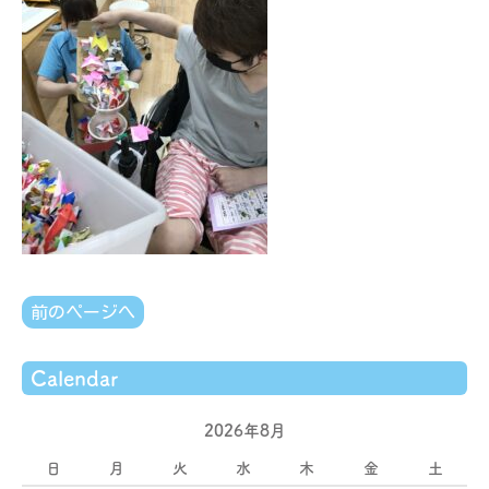
前のページへ
Calendar
2026年8月
日
月
火
水
木
金
土