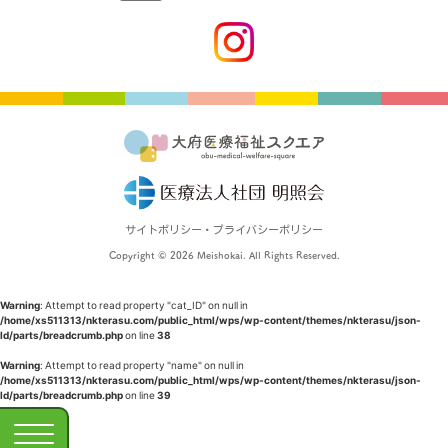
サイトポリシー・プライバシーポリシー
Copyright © 2026 Meishokai. All Rights Reserved.
Warning
: Attempt to read property "cat_ID" on null in
/home/xs511313/nkterasu.com/public_html/wps/wp-content/themes/nkterasu/json-
ld/parts/breadcrumb.php
on line
38
Warning
: Attempt to read property "name" on null in
/home/xs511313/nkterasu.com/public_html/wps/wp-content/themes/nkterasu/json-
ld/parts/breadcrumb.php
on line
39