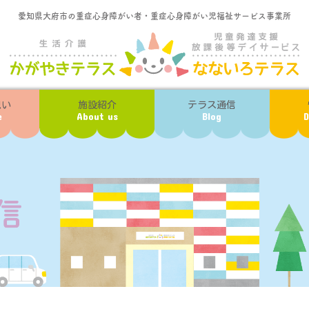
愛知県大府市の重症心身障がい者・重症心身障がい児福祉サービス事業所
想い
施設紹介
テラス通信
e
About us
Blog
D