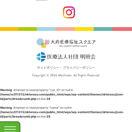
サイトポリシー・プライバシーポリシー
Copyright © 2026 Meishokai. All Rights Reserved.
Warning
: Attempt to read property "cat_ID" on null in
/home/xs511313/nkterasu.com/public_html/wps/wp-content/themes/nkterasu/json-
ld/parts/breadcrumb.php
on line
38
Warning
: Attempt to read property "name" on null in
/home/xs511313/nkterasu.com/public_html/wps/wp-content/themes/nkterasu/json-
ld/parts/breadcrumb.php
on line
39