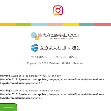
サイトポリシー・プライバシーポリシー
Copyright © 2026 Meishokai. All Rights Reserved.
Warning
: Attempt to read property "cat_ID" on null in
/home/xs511313/nkterasu.com/public_html/wps/wp-content/themes/nkterasu/json-
ld/parts/breadcrumb.php
on line
38
Warning
: Attempt to read property "name" on null in
/home/xs511313/nkterasu.com/public_html/wps/wp-content/themes/nkterasu/json-
ld/parts/breadcrumb.php
on line
39