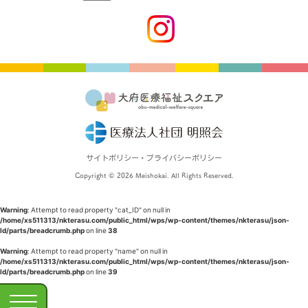
サイトポリシー・プライバシーポリシー
Copyright © 2026 Meishokai. All Rights Reserved.
Warning
: Attempt to read property "cat_ID" on null in
/home/xs511313/nkterasu.com/public_html/wps/wp-content/themes/nkterasu/json-
ld/parts/breadcrumb.php
on line
38
Warning
: Attempt to read property "name" on null in
/home/xs511313/nkterasu.com/public_html/wps/wp-content/themes/nkterasu/json-
ld/parts/breadcrumb.php
on line
39