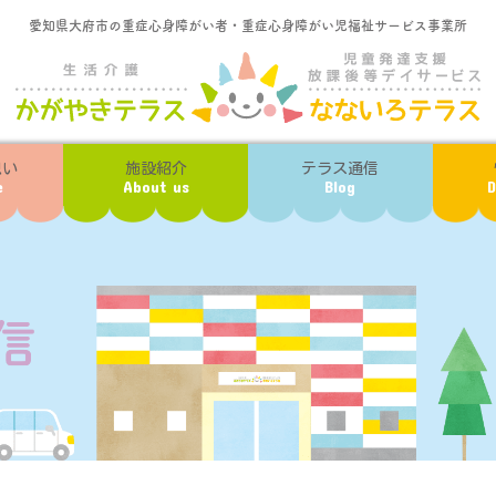
愛知県大府市の重症心身障がい者・重症心身障がい児福祉サービス事業所
想い
施設紹介
テラス通信
e
About us
Blog
D