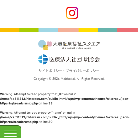
サイトポリシー・プライバシーポリシー
Copyright © 2026 Meishokai. All Rights Reserved.
Warning
: Attempt to read property "cat_ID" on null in
/home/xs511313/nkterasu.com/public_html/wps/wp-content/themes/nkterasu/json-
ld/parts/breadcrumb.php
on line
38
Warning
: Attempt to read property "name" on null in
/home/xs511313/nkterasu.com/public_html/wps/wp-content/themes/nkterasu/json-
ld/parts/breadcrumb.php
on line
39