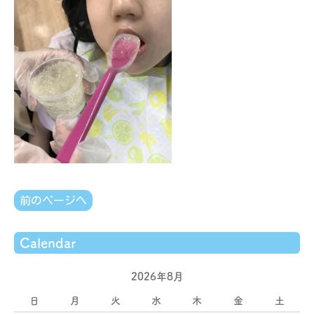
前のページへ
Calendar
2026年8月
日
月
火
水
木
金
土