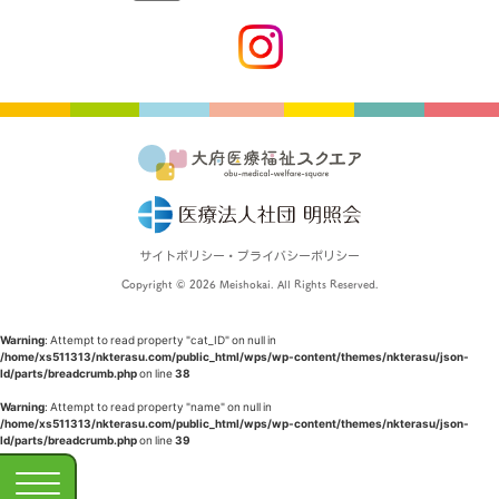
サイトポリシー・プライバシーポリシー
Copyright © 2026 Meishokai. All Rights Reserved.
Warning
: Attempt to read property "cat_ID" on null in
/home/xs511313/nkterasu.com/public_html/wps/wp-content/themes/nkterasu/json-
ld/parts/breadcrumb.php
on line
38
Warning
: Attempt to read property "name" on null in
/home/xs511313/nkterasu.com/public_html/wps/wp-content/themes/nkterasu/json-
ld/parts/breadcrumb.php
on line
39