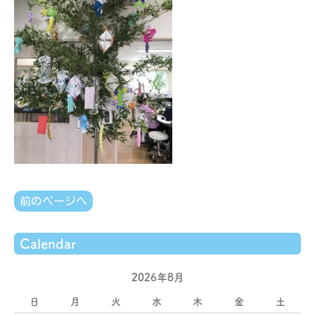
前のページへ
Calendar
2026年8月
日
月
火
水
木
金
土