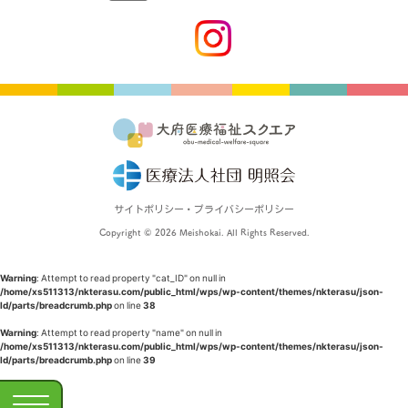
サイトポリシー・プライバシーポリシー
Copyright © 2026 Meishokai. All Rights Reserved.
Warning
: Attempt to read property "cat_ID" on null in
/home/xs511313/nkterasu.com/public_html/wps/wp-content/themes/nkterasu/json-
ld/parts/breadcrumb.php
on line
38
Warning
: Attempt to read property "name" on null in
/home/xs511313/nkterasu.com/public_html/wps/wp-content/themes/nkterasu/json-
ld/parts/breadcrumb.php
on line
39