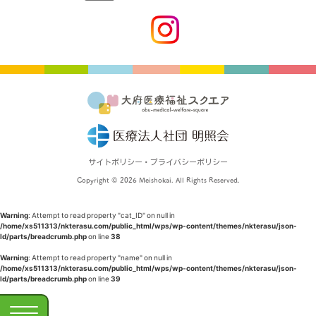
サイトポリシー・プライバシーポリシー
Copyright © 2026 Meishokai. All Rights Reserved.
Warning
: Attempt to read property "cat_ID" on null in
/home/xs511313/nkterasu.com/public_html/wps/wp-content/themes/nkterasu/json-
ld/parts/breadcrumb.php
on line
38
Warning
: Attempt to read property "name" on null in
/home/xs511313/nkterasu.com/public_html/wps/wp-content/themes/nkterasu/json-
ld/parts/breadcrumb.php
on line
39