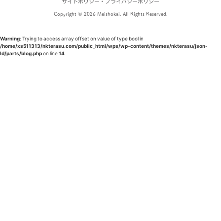
サイトポリシー・プライバシーポリシー
Copyright © 2026 Meishokai. All Rights Reserved.
Warning
: Trying to access array offset on value of type bool in
/home/xs511313/nkterasu.com/public_html/wps/wp-content/themes/nkterasu/json-
ld/parts/blog.php
on line
14