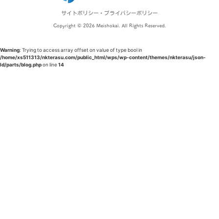
サイトポリシー・プライバシーポリシー
Copyright © 2026 Meishokai. All Rights Reserved.
Warning
: Trying to access array offset on value of type bool in
/home/xs511313/nkterasu.com/public_html/wps/wp-content/themes/nkterasu/json-
ld/parts/blog.php
on line
14