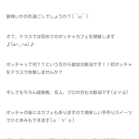
皆様いかがお過ごしでしょうか？( ^ω^ )
さて、テラスでは初めてのボッチャカフェを開催します
♪(๑ᴖ◡ᴖ๑)♪
ボッチャって何？？という方から参加大歓迎です！！初ボッチャ
をテラスで体験しませんか？
そしてもちろん経験者、玄人、プロの方も大歓迎です(≧∀≦)
ボッチャの後にはカフェもありますので美味しい手作りスイーツ
でひと休みもできます(о´∀`о)