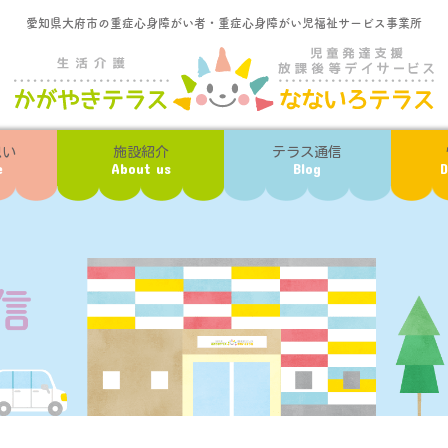
愛知県大府市の重症心身障がい者・重症心身障がい児福祉サービス事業所
想い
施設紹介
テラス通信
e
About us
Blog
D