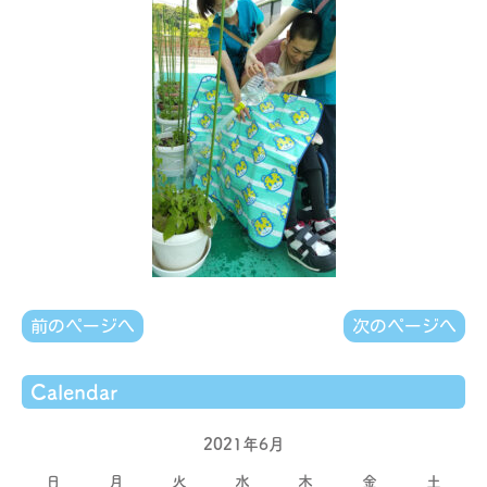
前のページへ
次のページへ
Calendar
2021年6月
日
月
火
水
木
金
土