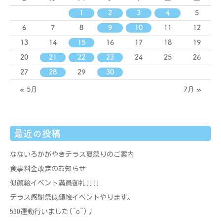
1
2
3
4
5
6
7
8
9
10
11
12
13
14
15
16
17
18
19
20
21
22
23
24
25
26
27
28
29
30
« 5月
7月 »
最近の投稿
なないろかがやきテラス夏祭りのご案内
食事料金改定のお知らせ
似顔絵イベント満員御礼‼‼
テラス感謝祭似顔絵イベントやります。
530運動行いました(^o^)丿