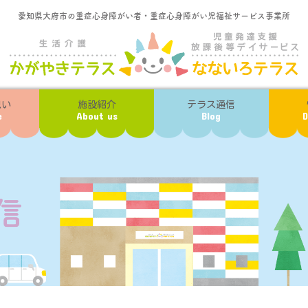
愛知県大府市の重症心身障がい者・重症心身障がい児福祉サービス事業所
想い
施設紹介
テラス通信
e
About us
Blog
D