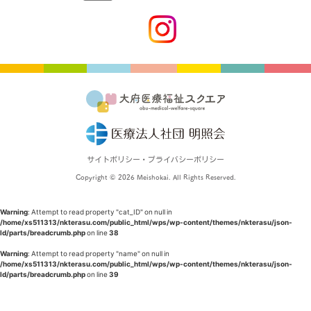
サイトポリシー・プライバシーポリシー
Copyright © 2026 Meishokai. All Rights Reserved.
Warning
: Attempt to read property "cat_ID" on null in
/home/xs511313/nkterasu.com/public_html/wps/wp-content/themes/nkterasu/json-
ld/parts/breadcrumb.php
on line
38
Warning
: Attempt to read property "name" on null in
/home/xs511313/nkterasu.com/public_html/wps/wp-content/themes/nkterasu/json-
ld/parts/breadcrumb.php
on line
39