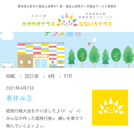
愛知県大府市の重症心身障がい者・重症心身障がい児福祉サービス事業所
HOME
2021年
4月
07日
2021年4月7日
春休み③
紙飛行機大会もやりました♪(*’ω’*)
みんなの作った紙飛行機♬ 願いを乗せて
飛んでいくよ♬♪♫♩