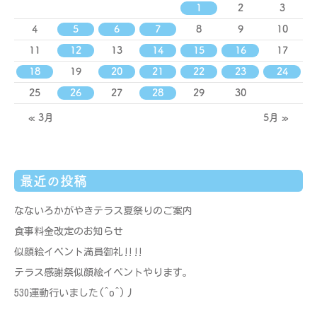
1
2
3
4
5
6
7
8
9
10
11
12
13
14
15
16
17
18
19
20
21
22
23
24
25
26
27
28
29
30
« 3月
5月 »
最近の投稿
なないろかがやきテラス夏祭りのご案内
食事料金改定のお知らせ
似顔絵イベント満員御礼‼‼
テラス感謝祭似顔絵イベントやります。
530運動行いました(^o^)丿