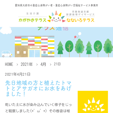
愛知県大府市の重症心身障がい者・重症心身障がい児福祉サービス事業所
HOME
2021年
4月
21日
2021年4月21日
先日地域の方と植えたトマ
トとアサガオにお水をあげ
ました！
乾いた土に水が染み込んでいく様子をじっ
と観察しました(*’ω’*) その容姿は喉