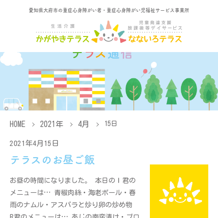
愛知県大府市の重症心身障がい者・重症心身障がい児福祉サービス事業所
HOME
2021年
4月
15日
2021年4月15日
テラスのお昼ご飯
お昼の時間になりました。 本日のＩ君の
メニューは… 青椒肉絲・海老ボール・春
雨のナムル・アスパラと炒り卵の炒め物
R君のメニューは… あじの南蛮漬け・ブロ